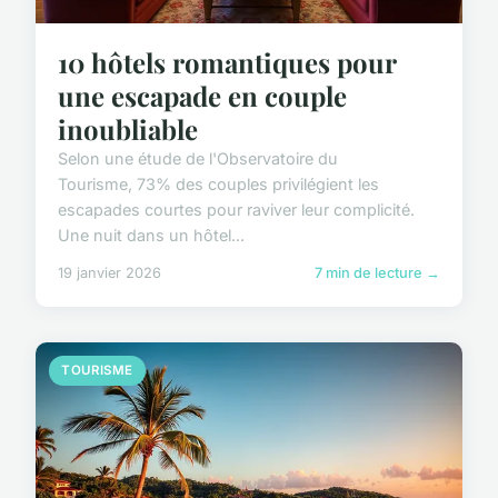
10 hôtels romantiques pour
une escapade en couple
inoubliable
Selon une étude de l'Observatoire du
Tourisme, 73% des couples privilégient les
escapades courtes pour raviver leur complicité.
Une nuit dans un hôtel...
19 janvier 2026
7 min de lecture →
TOURISME