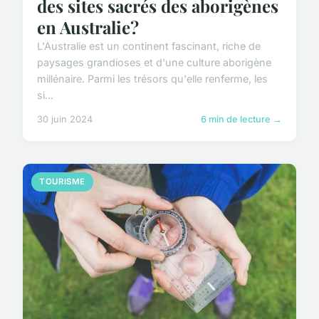
des sites sacrés des aborigènes
en Australie?
L'Australie est un continent fascinant, riche de
paysages grandioses et d'une culture aborigène
millénaire. Parmi les trésors qu'elle renferme, les
si...
30 juin 2024
6 min de lecture →
TOURISME