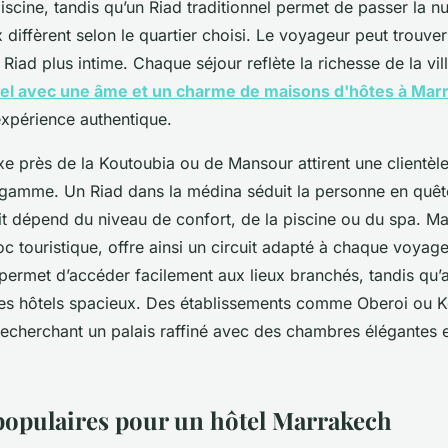
cine, tandis qu’un Riad traditionnel permet de passer la nu
 diffèrent selon le quartier choisi. Le voyageur peut trouver
Riad plus intime. Chaque séjour reflète la richesse de la ville
el avec une âme et un charme de maisons d'hôtes à Mar
expérience authentique.
xe près de la Koutoubia ou de Mansour attirent une clientèl
 gamme. Un Riad dans la médina séduit la personne en quête
uit dépend du niveau de confort, de la piscine ou du spa. M
c touristique, offre ainsi un circuit adapté à chaque voyag
permet d’accéder facilement aux lieux branchés, tandis qu’a
es hôtels spacieux. Des établissements comme Oberoi ou Ke
echerchant un palais raffiné avec des chambres élégantes e
populaires pour un hôtel Marrakech