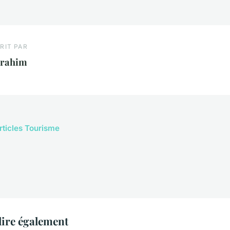
RIT PAR
brahim
articles Tourisme
ire également