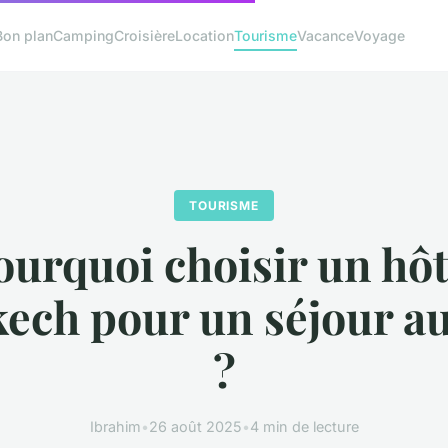
Bon plan
Camping
Croisière
Location
Tourisme
Vacance
Voyage
TOURISME
ourquoi choisir un hôt
ech pour un séjour a
?
Ibrahim
•
26 août 2025
•
4 min de lecture