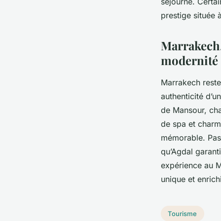
séjourne. Certa
prestige située 
Marrakech,
modernité
Marrakech reste
authenticité d’u
de Mansour, cha
de spa et charm
mémorable. Passe
qu’Agdal garant
expérience au M
unique et enrich
Tourisme