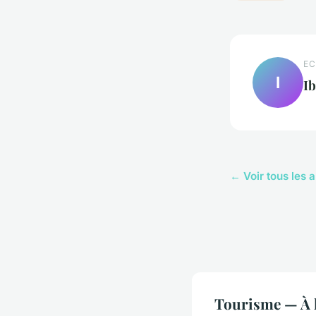
EC
I
I
← Voir tous les 
Tourisme — À l