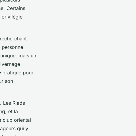
e. Certains
privilégie
 recherchant
la personne
 unique, mais un
hivernage
e pratique pour
ur son
. Les Riads
ng, et la
 club oriental
yageurs qui y