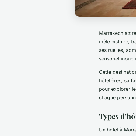
Marrakech attire
mêle histoire, t
ses ruelles, ad
sensoriel inoubl
Cette destinatio
hôtelières, sa fa
pour explorer l
chaque personne
Types d’hôt
Un hôtel à Marr