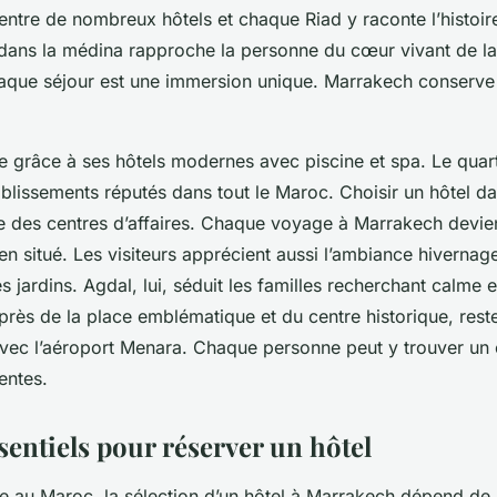
ntre de nombreux hôtels et chaque Riad y raconte l’histoi
dans la médina rapproche la personne du cœur vivant de la v
haque séjour est une immersion unique. Marrakech conserve 
re grâce à ses hôtels modernes avec piscine et spa. Le qua
blissements réputés dans tout le Maroc. Choisir un hôtel da
e des centres d’affaires. Chaque voyage à Marrakech devien
en situé. Les visiteurs apprécient aussi l’ambiance hivernag
es jardins. Agdal, lui, séduit les familles recherchant calme 
 près de la place emblématique et du centre historique, rest
avec l’aéroport Menara. Chaque personne peut y trouver un 
entes.
sentiels pour réserver un hôtel
e au Maroc, la sélection d’un hôtel à Marrakech dépend de 