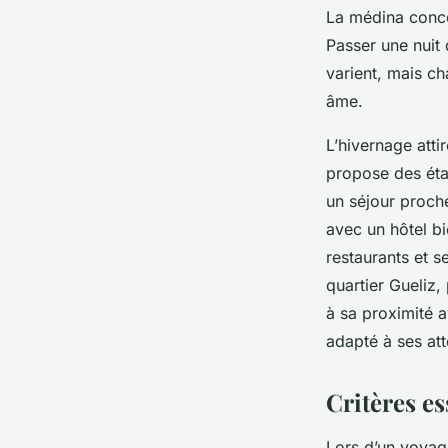
La médina conce
Passer une nuit 
varient, mais c
âme.
L’hivernage atti
propose des éta
un séjour proch
avec un hôtel bi
restaurants et s
quartier Gueliz,
à sa proximité 
adapté à ses att
Critères es
Lors d’un voyag