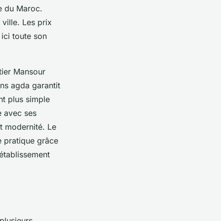
re du Maroc.
ille. Les prix
ici toute son
rtier Mansour
ns agda garantit
t plus simple
e avec ses
et modernité. Le
e pratique grâce
établissement
plusieurs