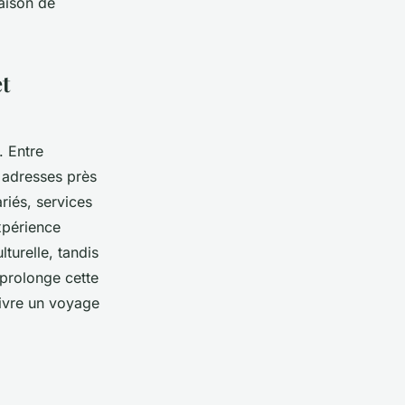
aison de
t
. Entre
s adresses près
riés, services
xpérience
turelle, tandis
 prolonge cette
vivre un voyage