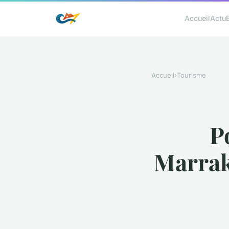
Accueil
Actu
Accueil
›
Tourisme
P
Marrak