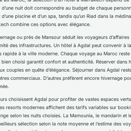
ix d’une nuit doit correspondre au budget de chaque personn
 d’une piscine et d’un spa, tandis qu’un Riad dans la médina 
rakech combine ces options avec élégance.
vernage ou près de Mansour séduit les voyageurs d’affaires
mité des infrastructures. Un hôtel à Agdal peut convenir à 
s rapide à la ville moderne. Chaque voyage au Maroc reste
bien choisi garantit confort et authenticité. Réserver dans 
aux couples en quête d’élégance. Séjourner dans Agdal rest
tres commerciaux. D’autres préfèrent encore hivernage po
imée.
urs choisissent Agdal pour profiter de vastes espaces verts
 les resorts modernes affichent des tarifs variables sur booki
ange selon les nuits choisies. La Mamounia, le mandarin et le
eilleurs sélection selon la note moyenne et l’estime des vo