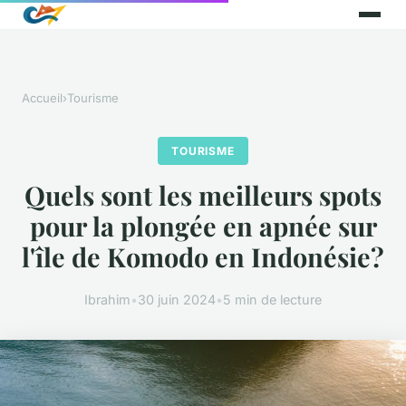
Accueil
›
Tourisme
TOURISME
Quels sont les meilleurs spots
pour la plongée en apnée sur
l'île de Komodo en Indonésie?
Ibrahim
•
30 juin 2024
•
5 min de lecture