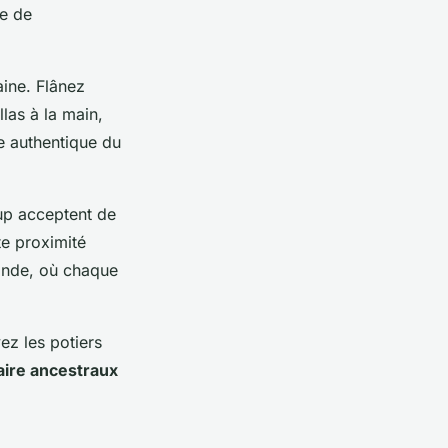
ge de
aine. Flânez
llas à la main,
e authentique du
up acceptent de
te proximité
onde, où chaque
ez les potiers
aire ancestraux