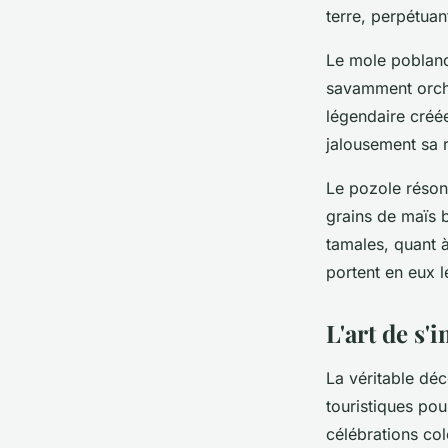
terre, perpétuant
Le mole poblano
savamment orche
légendaire créé
jalousement sa 
Le pozole réson
grains de maïs 
tamales, quant à
portent en eux 
L'art de s'
La véritable dé
touristiques po
célébrations col