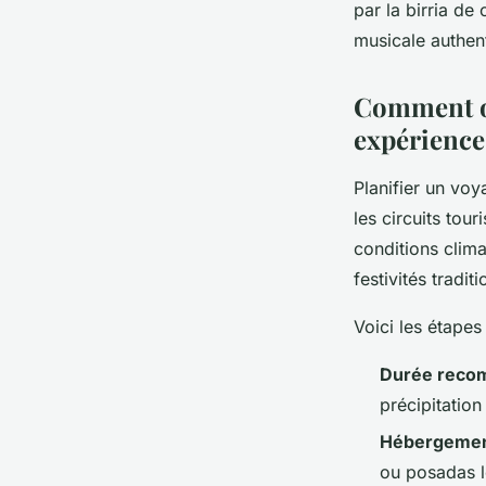
par la birria de
musicale authen
Comment or
expérience
Planifier un vo
les circuits tou
conditions clima
festivités traditi
Voici les étapes
Durée reco
précipitation
Hébergement
ou posadas l