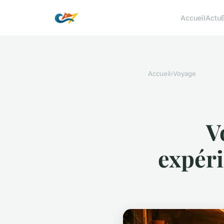
Accueil
Actu
Accueil
›
Voyage
V
expéri