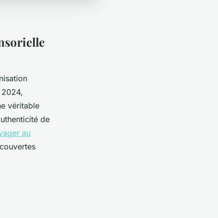
nsorielle
nisation
n 2024,
e véritable
uthenticité de
yager au
écouvertes