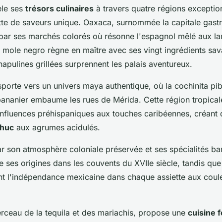
èle ses
trésors culinaires
à travers quatre régions exceptio
ette de saveurs unique. Oaxaca, surnommée la capitale gas
par ses marchés colorés où résonne l'espagnol mêlé aux l
 le mole negro règne en maître avec ses vingt ingrédients s
hapulines grillées surprennent les palais aventureux.
porte vers un univers maya authentique, où la cochinita pib
 bananier embaume les rues de Mérida. Cette région tropical
 influences préhispaniques aux touches caribéennes, créant 
chuc
aux agrumes acidulés.
ar son atmosphère coloniale préservée et ses spécialités b
 ses origines dans les couvents du XVIIe siècle, tandis que 
t l'indépendance mexicaine dans chaque assiette aux coul
erceau de la tequila et des mariachis, propose une
cuisine f