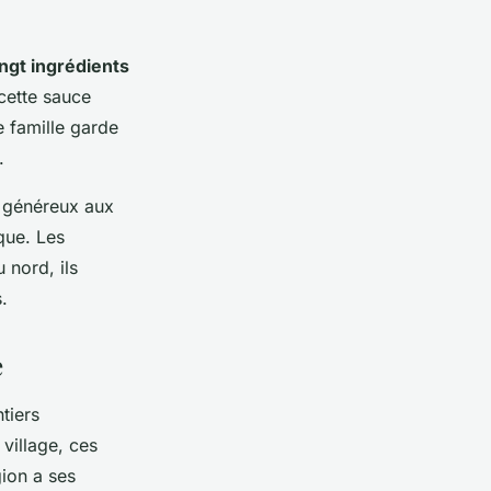
ngt ingrédients
cette sauce
 famille garde
.
n généreux aux
que. Les
 nord, ils
.
e
tiers
 village, ces
gion a ses