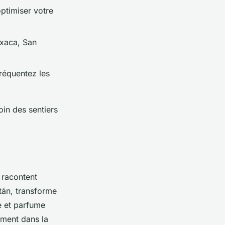
ptimiser votre
axaca, San
réquentez les
in des sentiers
 racontent
atán, transforme
e et parfume
ement dans la