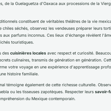
tés, de la Guelaguetza d'Oaxaca aux processions de la Vier
itionnels constituent de véritables théâtres de la vie mexic
de chiles séchés, observez les vendeuses préparer leurs torti
s aux parfums inconnus. Ces lieux d'échange révèlent l'âm
lichés touristiques.
s des
cuisinières locales
avec respect et curiosité. Beauco
ecrets culinaires, transmis de génération en génération. Cet
rme votre voyage en une expérience d'apprentissage prof
ne histoire familiale.
onal témoigne également de cette richesse culturelle. Observ
uebla ou les tisseuses zapotèques. Respecter leurs
savoir-f
compréhension du Mexique contemporain.