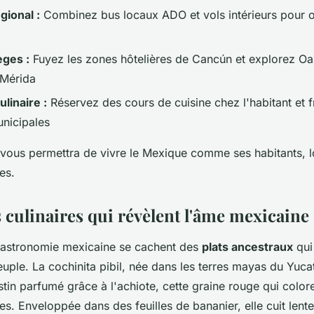
gional :
Combinez bus locaux ADO et vols intérieurs pour o
èges :
Fuyez les zones hôtelières de Cancún et explorez O
 Mérida
linaire :
Réservez des cours de cuisine chez l'habitant et f
nicipales
vous permettra de vivre le Mexique comme ses habitants, lo
es.
 culinaires qui révèlent l'âme mexicaine
gastronomie mexicaine se cachent des
plats ancestraux
qui
peuple. La cochinita pibil, née dans les terres mayas du Yuc
stin parfumé grâce à l'achiote, cette graine rouge qui color
es. Enveloppée dans des feuilles de bananier, elle cuit lent