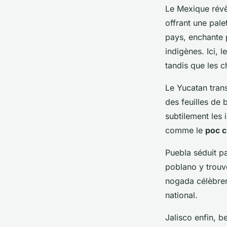
Le Mexique rév
offrant une pal
pays, enchante 
indigènes. Ici,
tandis que les c
Le Yucatan trans
des feuilles de
subtilement les
comme le
poc 
Puebla séduit p
poblano y trouve
nogada célèbren
national.
Jalisco enfin, b