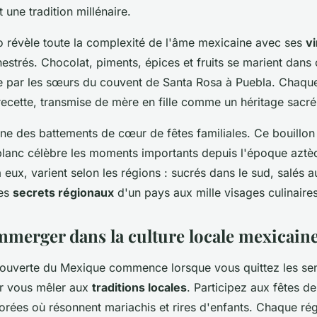
 une tradition millénaire.
 révèle toute la complexité de l'âme mexicaine avec ses
vi
strés. Chocolat, piments, épices et fruits se marient dans 
e par les sœurs du couvent de Santa Rosa à Puebla. Chaque
recette, transmise de mère en fille comme un héritage sacré
ne des battements de cœur de fêtes familiales. Ce bouillo
blanc célèbre les moments importants depuis l'époque aztè
 eux, varient selon les régions : sucrés dans le sud, salés au
les
secrets régionaux
d'un pays aux mille visages culinaires
immerger dans la culture locale mexicain
couverte du Mexique commence lorsque vous quittez les sen
ur vous mêler aux
traditions locales
. Participez aux fêtes de
orées où résonnent mariachis et rires d'enfants. Chaque ré