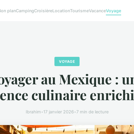
Bon plan
Camping
Croisière
Location
Tourisme
Vacance
Voyage
VOYAGE
oyager au Mexique : u
ence culinaire enrich
Ibrahim
•
17 janvier 2026
•
7 min de lecture