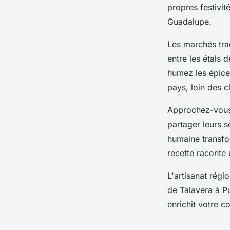
propres festivi
Guadalupe.
Les marchés trad
entre les étals 
humez les épice
pays, loin des c
Approchez-vou
partager leurs s
humaine transfo
recette raconte u
L'artisanat régi
de Talavera à P
enrichit votre 