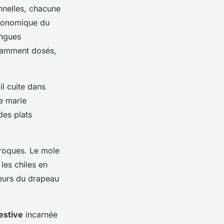
nnelles, chacune
tronomique du
angues
avamment dosés,
il cuite dans
e marie
des plats
aroques. Le mole
les chiles en
eurs du drapeau
estive
incarnée