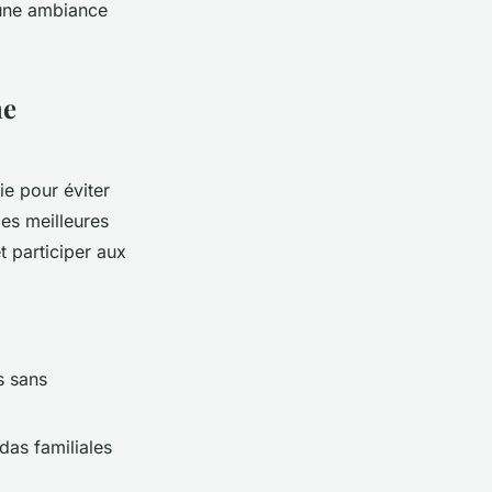
s une ambiance
ne
e pour éviter
les meilleures
t participer aux
s sans
das familiales