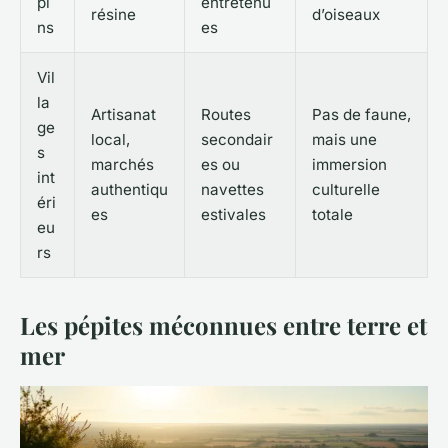
pi
entretenu
résine
d’oiseaux
ns
es
Vil
la
Artisanat
Routes
Pas de faune,
ge
local,
secondair
mais une
s
marchés
es ou
immersion
int
authentiqu
navettes
culturelle
éri
es
estivales
totale
eu
rs
Les pépites méconnues entre terre et
mer