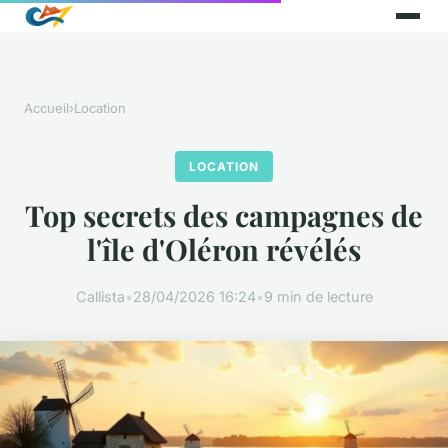
Accueil
›
Location
LOCATION
Top secrets des campagnes de
l'île d'Oléron révélés
Callista
•
28/04/2026 16:24
•
9 min de lecture